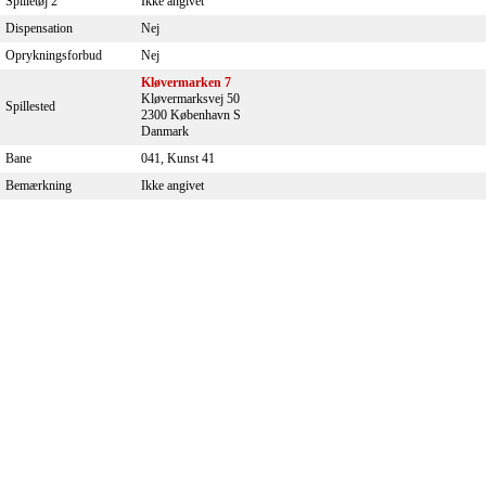
Spilletøj 2
Ikke angivet
Dispensation
Nej
Oprykningsforbud
Nej
Kløvermarken 7
Kløvermarksvej 50
Spillested
2300 København S
Danmark
Bane
041, Kunst 41
Bemærkning
Ikke angivet