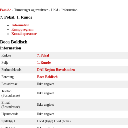
Forside
Turneringer og resultater
Hold
Information
>
>
>
7. Pokal, 1. Runde
Information
Kampprogram
Kontaktpersoner
Boca Boldisch
Information
Række
7. Pokal
Pulje
1. Runde
Forbund/kreds
DAI Region Hovedstaden
Forening
Boca Boldisch
Postadresse
Ikke angivet
Telefon
Ikke angivet
(Postadresse)
E-mail
Ikke angivet
(Postadresse)
Hjemmeside
Ikke angivet
Spilletøj 1
Hvid (trøje) Hvid (buks)