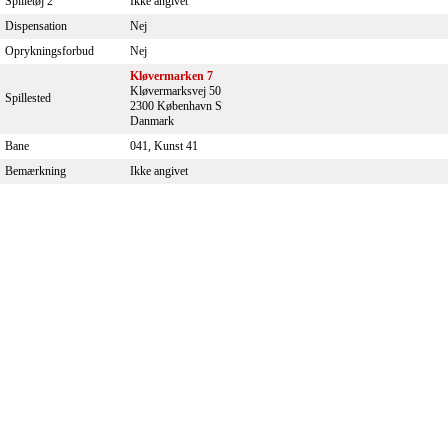
Spilletøj 2
Ikke angivet
Dispensation
Nej
Oprykningsforbud
Nej
Kløvermarken 7
Kløvermarksvej 50
Spillested
2300 København S
Danmark
Bane
041, Kunst 41
Bemærkning
Ikke angivet