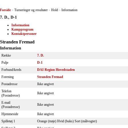
Forside
Turneringer og resultater
Hold
Information
>
>
>
7. D., D-1
Information
Kampprogram
Kontaktpersoner
Stranden Fremad
Information
Række
7. D.
Pulje
D-1
Forbund/kreds
DAI Region Hovedstaden
Forening
Stranden Fremad
Postadresse
Ikke angivet
Telefon
Ikke angivet
(Postadresse)
E-mail
Ikke angivet
(Postadresse)
Hjemmeside
Ikke angivet
Spilletøj 1
Orange (trøje) Hvid (buks) Sort (målvogter)