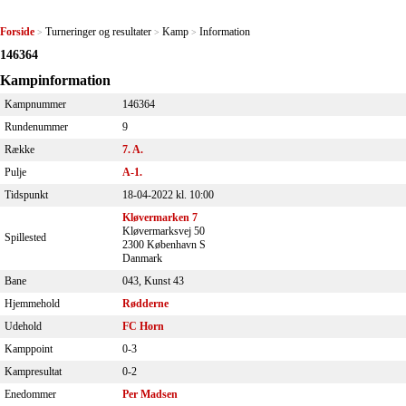
Forside
Turneringer og resultater
Kamp
Information
>
>
>
146364
Kampinformation
Kampnummer
146364
Rundenummer
9
Række
7. A.
Pulje
A-1.
Tidspunkt
18-04-2022 kl. 10:00
Kløvermarken 7
Kløvermarksvej 50
Spillested
2300 København S
Danmark
Bane
043, Kunst 43
Hjemmehold
Rødderne
Udehold
FC Horn
Kamppoint
0-3
Kampresultat
0-2
Enedommer
Per Madsen