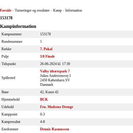
Forside
Turneringer og resultater
Kamp
Information
>
>
>
153178
Kampinformation
Kampnummer
153178
Rundenummer
1
Række
7. Pokal
Pulje
1/8 Finale
Tidspunkt
26-06-2024 kl. 17:30
Valby idrætspark 7
Julius Andersensvej 1
Spillested
2450 København SV
Danmark
Bane
42, Kunst 42
Hjemmehold
BUK
Udehold
Fru. Madsens Drenge
Kamppoint
0-3
Kampresultat
4-8
Enedommer
Dennis Rasmussen