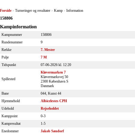
Forside
Turneringer og resultater
Kamp
Information
>
>
>
158806
Kampinformation
Kampnummer
158806
Rundenummer
9
Række
7. Mester
Pulje
7 M
Tidspunkt
07-06-2026 kl. 12:20
Kløvermarken 7
Kløvermarksvej 50
Spillested
2300 København S
Danmark
Bane
044, Kunst 44
Hjemmehold
Albicelestes CPH
Udehold
Rejseholdet
Kamppoint
0-3
Kampresultat
1-5
Enedommer
Jakob Søndorf