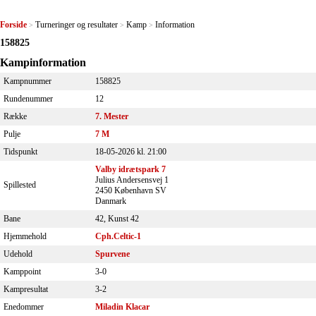
Forside
Turneringer og resultater
Kamp
Information
>
>
>
158825
Kampinformation
Kampnummer
158825
Rundenummer
12
Række
7. Mester
Pulje
7 M
Tidspunkt
18-05-2026 kl. 21:00
Valby idrætspark 7
Julius Andersensvej 1
Spillested
2450 København SV
Danmark
Bane
42, Kunst 42
Hjemmehold
Cph.Celtic-1
Udehold
Spurvene
Kamppoint
3-0
Kampresultat
3-2
Enedommer
Miladin Klacar