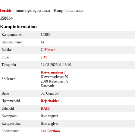
Forside
Turneringer og resultater
Kamp
Information
>
>
>
158834
Kampinformation
Kampnummer
158834
Rundenummer
14
Række
7. Mester
Pulje
7 M
Tidspunkt
24-08-2026 kl. 18:40
Kløvermarken 7
Kløvermarksvej 50
Spillested
2300 København S
Danmark
Bane
58, Græs 58
Hjemmehold
Rejseholdet
Udehold
KAFF
Kamppoint
Ikke angivet
Kampresultat
Ikke angivet
Enedommer
Jan Berthou