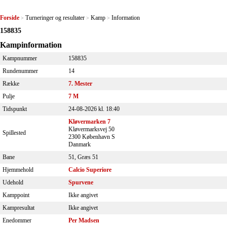
Forside
Turneringer og resultater
Kamp
Information
>
>
>
158835
Kampinformation
Kampnummer
158835
Rundenummer
14
Række
7. Mester
Pulje
7 M
Tidspunkt
24-08-2026 kl. 18:40
Kløvermarken 7
Kløvermarksvej 50
Spillested
2300 København S
Danmark
Bane
51, Græs 51
Hjemmehold
Calcio Superiore
Udehold
Spurvene
Kamppoint
Ikke angivet
Kampresultat
Ikke angivet
Enedommer
Per Madsen