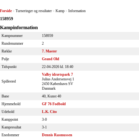
Forside
Turneringer og resultater
Kamp
Information
>
>
>
158959
Kampinformation
Kampnummer
158959
Rundenummer
2
Række
7. Master
Pulje
Grand Old
Tidspunkt
22-04-2026 kl. 18:40
Valby idrætspark 7
Julius Andersensvej 1
Spillested
2450 København SV
Danmark
Bane
40, Kunst 40
Hjemmehold
GF 76 Fodbold
Udehold
L.K. Cito
Kamppoint
3-0
Kampresultat
3-1
Enedommer
Dennis Rasmussen