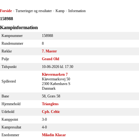
Forside
Turneringer og resultater
Kamp
Information
>
>
>
158988
Kampinformation
Kampnummer
158988
Rundenummer
8
Række
7. Master
Pulje
Grand Old
Tidspunkt
10-06-2026 kl. 17:30
Kløvermarken 7
Kløvermarksvej 50
Spillested
2300 København S
Danmark
Bane
58, Græs 58
Hjemmehold
Trianglens
Udehold
Cph. Celtic
Kamppoint
3-0
Kampresultat
4-0
Enedommer
Miladin Klacar