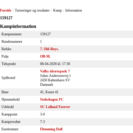
Forside
Turneringer og resultater
Kamp
Information
>
>
>
159127
Kampinformation
Kampnummer
159127
Rundenummer
1
Række
7. Old-Boys.
Pulje
OB-M.
Tidspunkt
08-04-2026 kl. 17:30
Valby idrætspark 7
Julius Andersensvej 1
Spillested
2450 København SV
Danmark
Bane
41, Kunst 41
Hjemmehold
Stokehagen FC
Udehold
SC Lolland Forever
Kamppoint
3-0
Kampresultat
7-3
Enedommer
Flemming Dall