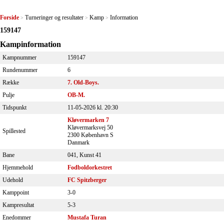
Forside
Turneringer og resultater
Kamp
Information
>
>
>
159147
Kampinformation
Kampnummer
159147
Rundenummer
6
Række
7. Old-Boys.
Pulje
OB-M.
Tidspunkt
11-05-2026 kl. 20:30
Kløvermarken 7
Kløvermarksvej 50
Spillested
2300 København S
Danmark
Bane
041, Kunst 41
Hjemmehold
Fodboldorkestret
Udehold
FC Spitzberger
Kamppoint
3-0
Kampresultat
5-3
Enedommer
Mustafa Turan