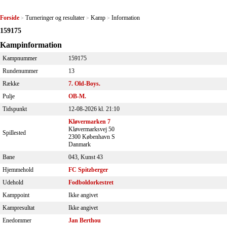
Forside
Turneringer og resultater
Kamp
Information
>
>
>
159175
Kampinformation
Kampnummer
159175
Rundenummer
13
Række
7. Old-Boys.
Pulje
OB-M.
Tidspunkt
12-08-2026 kl. 21:10
Kløvermarken 7
Kløvermarksvej 50
Spillested
2300 København S
Danmark
Bane
043, Kunst 43
Hjemmehold
FC Spitzberger
Udehold
Fodboldorkestret
Kamppoint
Ikke angivet
Kampresultat
Ikke angivet
Enedommer
Jan Berthou