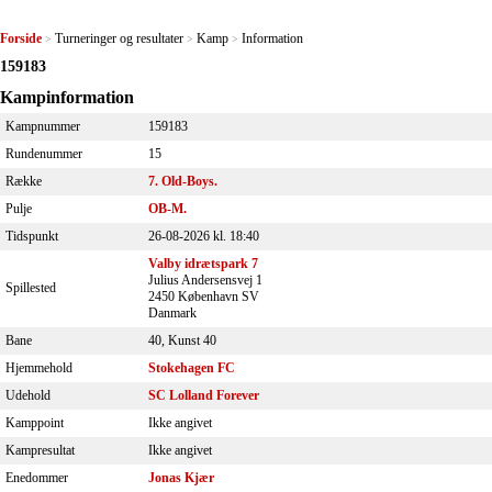
Forside
Turneringer og resultater
Kamp
Information
>
>
>
159183
Kampinformation
Kampnummer
159183
Rundenummer
15
Række
7. Old-Boys.
Pulje
OB-M.
Tidspunkt
26-08-2026 kl. 18:40
Valby idrætspark 7
Julius Andersensvej 1
Spillested
2450 København SV
Danmark
Bane
40, Kunst 40
Hjemmehold
Stokehagen FC
Udehold
SC Lolland Forever
Kamppoint
Ikke angivet
Kampresultat
Ikke angivet
Enedommer
Jonas Kjær