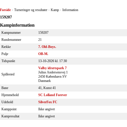
Forside
Turneringer og resultater
Kamp
Information
>
>
>
159207
Kampinformation
Kampnummer
159207
Rundenummer
21
Række
7. Old-Boys.
Pulje
OB-M.
Tidspunkt
13-10-2026 kl. 17:30
Valby idrætspark 7
Julius Andersensvej 1
Spillested
2450 København SV
Danmark
Bane
41, Kunst 41
Hjemmehold
SC Lolland Forever
Udehold
SilverFox FC
Kamppoint
Ikke angivet
Kampresultat
Ikke angivet