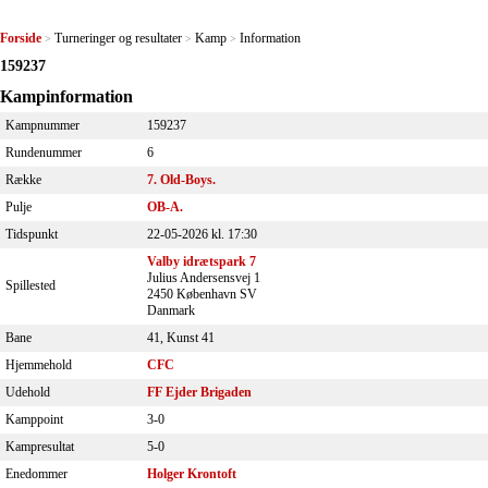
Forside
Turneringer og resultater
Kamp
Information
>
>
>
159237
Kampinformation
Kampnummer
159237
Rundenummer
6
Række
7. Old-Boys.
Pulje
OB-A.
Tidspunkt
22-05-2026 kl. 17:30
Valby idrætspark 7
Julius Andersensvej 1
Spillested
2450 København SV
Danmark
Bane
41, Kunst 41
Hjemmehold
CFC
Udehold
FF Ejder Brigaden
Kamppoint
3-0
Kampresultat
5-0
Enedommer
Holger Krontoft