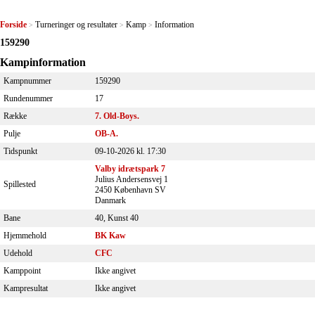
Forside
Turneringer og resultater
Kamp
Information
>
>
>
159290
Kampinformation
Kampnummer
159290
Rundenummer
17
Række
7. Old-Boys.
Pulje
OB-A.
Tidspunkt
09-10-2026 kl. 17:30
Valby idrætspark 7
Julius Andersensvej 1
Spillested
2450 København SV
Danmark
Bane
40, Kunst 40
Hjemmehold
BK Kaw
Udehold
CFC
Kamppoint
Ikke angivet
Kampresultat
Ikke angivet