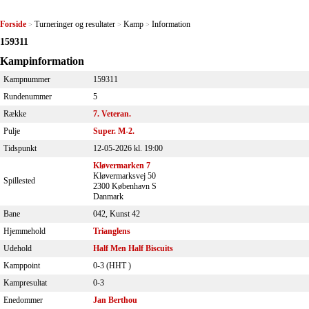
Forside
Turneringer og resultater
Kamp
Information
>
>
>
159311
Kampinformation
Kampnummer
159311
Rundenummer
5
Række
7. Veteran.
Pulje
Super. M-2.
Tidspunkt
12-05-2026 kl. 19:00
Kløvermarken 7
Kløvermarksvej 50
Spillested
2300 København S
Danmark
Bane
042, Kunst 42
Hjemmehold
Trianglens
Udehold
Half Men Half Biscuits
Kamppoint
0-3 (
HHT
)
Kampresultat
0-3
Enedommer
Jan Berthou