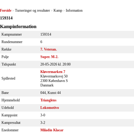
Forside
Turneringer og resultater
Kamp
Information
>
>
>
159314
Kampinformation
Kampnummer
159314
Rundenummer
6
Række
7. Veteran.
Pulje
Super. M-2.
Tidspunkt
20-05-2026 kl. 20:00
Kløvermarken 7
Kløvermarksvej 50
Spillested
2300 København S
Danmark
Bane
044, Kunst 44
Hjemmehold
Trianglens
Udehold
Lokomotivo
Kamppoint
3-0
Kampresultat
3-2
Enedommer
Miladin Klacar