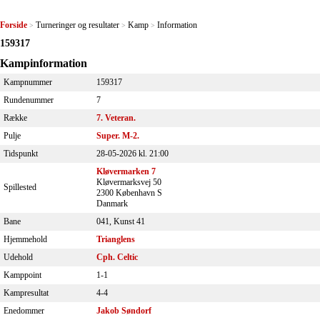
Forside
Turneringer og resultater
Kamp
Information
>
>
>
159317
Kampinformation
Kampnummer
159317
Rundenummer
7
Række
7. Veteran.
Pulje
Super. M-2.
Tidspunkt
28-05-2026 kl. 21:00
Kløvermarken 7
Kløvermarksvej 50
Spillested
2300 København S
Danmark
Bane
041, Kunst 41
Hjemmehold
Trianglens
Udehold
Cph. Celtic
Kamppoint
1-1
Kampresultat
4-4
Enedommer
Jakob Søndorf