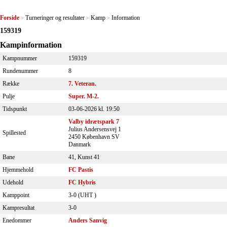
Forside
Turneringer og resultater
Kamp
Information
>
>
>
159319
Kampinformation
Kampnummer
159319
Rundenummer
8
Række
7. Veteran.
Pulje
Super. M-2.
Tidspunkt
03-06-2026 kl. 19:50
Valby idrætspark 7
Julius Andersensvej 1
Spillested
2450 København SV
Danmark
Bane
41, Kunst 41
Hjemmehold
FC Pastis
Udehold
FC Hybris
Kamppoint
3-0 (
UHT
)
Kampresultat
3-0
Enedommer
Anders Sanvig