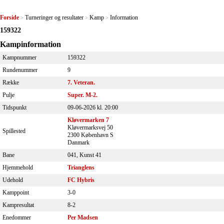
Forside
Turneringer og resultater
Kamp
Information
>
>
>
159322
Kampinformation
Kampnummer
159322
Rundenummer
9
Række
7. Veteran.
Pulje
Super. M-2.
Tidspunkt
09-06-2026 kl. 20:00
Kløvermarken 7
Kløvermarksvej 50
Spillested
2300 København S
Danmark
Bane
041, Kunst 41
Hjemmehold
Trianglens
Udehold
FC Hybris
Kamppoint
3-0
Kampresultat
8-2
Enedommer
Per Madsen