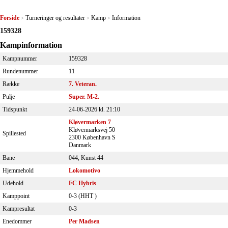
Forside
Turneringer og resultater
Kamp
Information
>
>
>
159328
Kampinformation
Kampnummer
159328
Rundenummer
11
Række
7. Veteran.
Pulje
Super. M-2.
Tidspunkt
24-06-2026 kl. 21:10
Kløvermarken 7
Kløvermarksvej 50
Spillested
2300 København S
Danmark
Bane
044, Kunst 44
Hjemmehold
Lokomotivo
Udehold
FC Hybris
Kamppoint
0-3 (
HHT
)
Kampresultat
0-3
Enedommer
Per Madsen