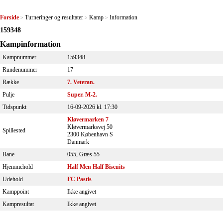
Forside
Turneringer og resultater
Kamp
Information
>
>
>
159348
Kampinformation
Kampnummer
159348
Rundenummer
17
Række
7. Veteran.
Pulje
Super. M-2.
Tidspunkt
16-09-2026 kl. 17:30
Kløvermarken 7
Kløvermarksvej 50
Spillested
2300 København S
Danmark
Bane
055, Græs 55
Hjemmehold
Half Men Half Biscuits
Udehold
FC Pastis
Kamppoint
Ikke angivet
Kampresultat
Ikke angivet