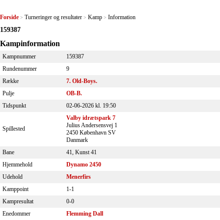
Forside
Turneringer og resultater
Kamp
Information
>
>
>
159387
Kampinformation
Kampnummer
159387
Rundenummer
9
Række
7. Old-Boys.
Pulje
OB-B.
Tidspunkt
02-06-2026 kl. 19:50
Valby idrætspark 7
Julius Andersensvej 1
Spillested
2450 København SV
Danmark
Bane
41, Kunst 41
Hjemmehold
Dynamo 2450
Udehold
Menerfirs
Kamppoint
1-1
Kampresultat
0-0
Enedommer
Flemming Dall