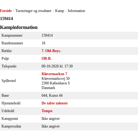
Forside
Turneringer og resultater
Kamp
Information
>
>
>
159414
Kampinformation
Kampnummer
159414
Rundenummer
18
Række
7. Old-Boys.
Pulje
OB-B.
Tidspunkt
09-10-2026 kl. 17:30
Kløvermarken 7
Kløvermarksvej 50
Spillested
2300 København S
Danmark
Bane
044, Kunst 44
Hjemmehold
De tabte talenter
Udehold
Tempo
Kamppoint
Ikke angivet
Kampresultat
Ikke angivet