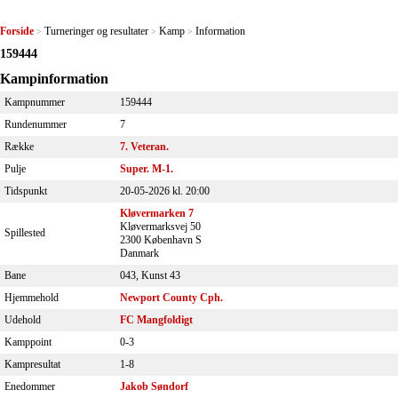
Forside
Turneringer og resultater
Kamp
Information
>
>
>
159444
Kampinformation
Kampnummer
159444
Rundenummer
7
Række
7. Veteran.
Pulje
Super. M-1.
Tidspunkt
20-05-2026 kl. 20:00
Kløvermarken 7
Kløvermarksvej 50
Spillested
2300 København S
Danmark
Bane
043, Kunst 43
Hjemmehold
Newport County Cph.
Udehold
FC Mangfoldigt
Kamppoint
0-3
Kampresultat
1-8
Enedommer
Jakob Søndorf