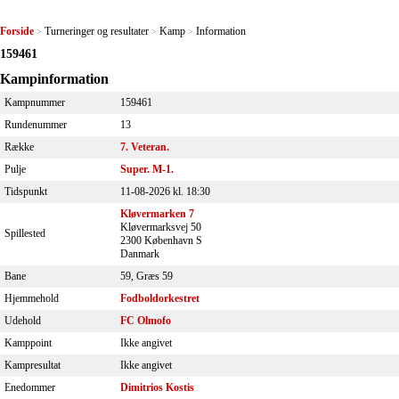
Forside
Turneringer og resultater
Kamp
Information
>
>
>
159461
Kampinformation
Kampnummer
159461
Rundenummer
13
Række
7. Veteran.
Pulje
Super. M-1.
Tidspunkt
11-08-2026 kl. 18:30
Kløvermarken 7
Kløvermarksvej 50
Spillested
2300 København S
Danmark
Bane
59, Græs 59
Hjemmehold
Fodboldorkestret
Udehold
FC Olmofo
Kamppoint
Ikke angivet
Kampresultat
Ikke angivet
Enedommer
Dimitrios Kostis