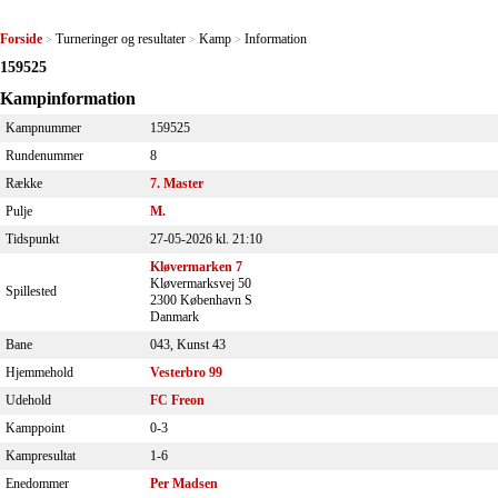
Forside
Turneringer og resultater
Kamp
Information
>
>
>
159525
Kampinformation
Kampnummer
159525
Rundenummer
8
Række
7. Master
Pulje
M.
Tidspunkt
27-05-2026 kl. 21:10
Kløvermarken 7
Kløvermarksvej 50
Spillested
2300 København S
Danmark
Bane
043, Kunst 43
Hjemmehold
Vesterbro 99
Udehold
FC Freon
Kamppoint
0-3
Kampresultat
1-6
Enedommer
Per Madsen