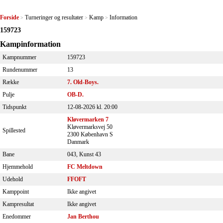
Forside
Turneringer og resultater
Kamp
Information
>
>
>
159723
Kampinformation
Kampnummer
159723
Rundenummer
13
Række
7. Old-Boys.
Pulje
OB-D.
Tidspunkt
12-08-2026 kl. 20:00
Kløvermarken 7
Kløvermarksvej 50
Spillested
2300 København S
Danmark
Bane
043, Kunst 43
Hjemmehold
FC Meltdown
Udehold
FFOFT
Kamppoint
Ikke angivet
Kampresultat
Ikke angivet
Enedommer
Jan Berthou