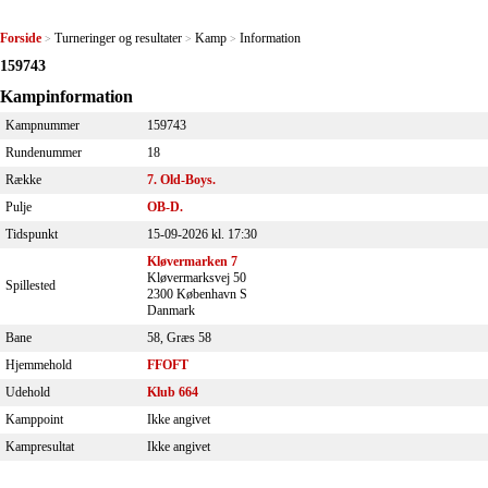
Forside
Turneringer og resultater
Kamp
Information
>
>
>
159743
Kampinformation
Kampnummer
159743
Rundenummer
18
Række
7. Old-Boys.
Pulje
OB-D.
Tidspunkt
15-09-2026 kl. 17:30
Kløvermarken 7
Kløvermarksvej 50
Spillested
2300 København S
Danmark
Bane
58, Græs 58
Hjemmehold
FFOFT
Udehold
Klub 664
Kamppoint
Ikke angivet
Kampresultat
Ikke angivet