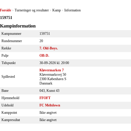
Forside
Turneringer og resultater
Kamp
Information
>
>
>
159751
Kampinformation
Kampnummer
159751
Rundenummer
20
Række
7. Old-Boys.
Pulje
OB-D.
Tidspunkt
30-09-2026 kl. 20:00
Kløvermarken 7
Kløvermarksvej 50
Spillested
2300 København S
Danmark
Bane
043, Kunst 43
Hjemmehold
FFOFT
Udehold
FC Meltdown
Kamppoint
Ikke angivet
Kampresultat
Ikke angivet