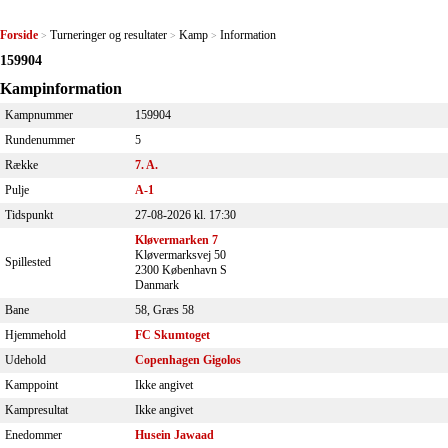
Forside
Turneringer og resultater
Kamp
Information
>
>
>
159904
Kampinformation
Kampnummer
159904
Rundenummer
5
Række
7. A.
Pulje
A-1
Tidspunkt
27-08-2026 kl. 17:30
Kløvermarken 7
Kløvermarksvej 50
Spillested
2300 København S
Danmark
Bane
58, Græs 58
Hjemmehold
FC Skumtoget
Udehold
Copenhagen Gigolos
Kamppoint
Ikke angivet
Kampresultat
Ikke angivet
Enedommer
Husein Jawaad