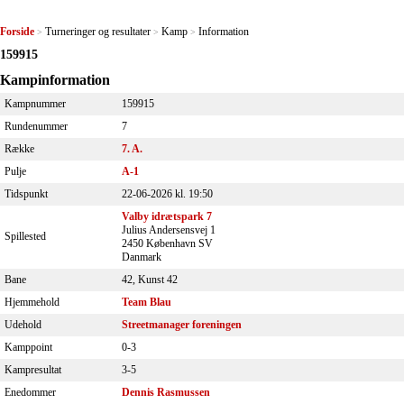
Forside
Turneringer og resultater
Kamp
Information
>
>
>
159915
Kampinformation
Kampnummer
159915
Rundenummer
7
Række
7. A.
Pulje
A-1
Tidspunkt
22-06-2026 kl. 19:50
Valby idrætspark 7
Julius Andersensvej 1
Spillested
2450 København SV
Danmark
Bane
42, Kunst 42
Hjemmehold
Team Blau
Udehold
Streetmanager foreningen
Kamppoint
0-3
Kampresultat
3-5
Enedommer
Dennis Rasmussen