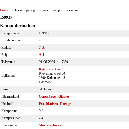
Forside
Turneringer og resultater
Kamp
Information
>
>
>
159917
Kampinformation
Kampnummer
159917
Rundenummer
7
Række
7. A.
Pulje
A-1
Tidspunkt
01-06-2026 kl. 17:30
Kløvermarken 7
Kløvermarksvej 50
Spillested
2300 København S
Danmark
Bane
51, Græs 51
Hjemmehold
Copenhagen Gigolos
Udehold
Fru. Madsens Drenge
Kamppoint
0-3
Kampresultat
2-4
Enedommer
Mustafa Turan