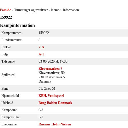
Forside
Turneringer og resultater
Kamp
Information
>
>
>
159922
Kampinformation
Kampnummer
159922
Rundenummer
8
Række
7. A.
Pulje
A-1
Tidspunkt
03-06-2026 kl. 17:30
Kløvermarken 7
Kløvermarksvej 50
Spillested
2300 København S
Danmark
Bane
51, Græs 51
Hjemmehold
KBH. Vendsyssel
Udehold
Brug Bolden Danmark
Kamppoint
0-3
Kampresultat
3-5
Enedommer
Rasmus Holm-Nielsen