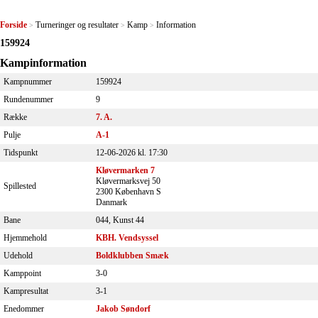
Forside
Turneringer og resultater
Kamp
Information
>
>
>
159924
Kampinformation
Kampnummer
159924
Rundenummer
9
Række
7. A.
Pulje
A-1
Tidspunkt
12-06-2026 kl. 17:30
Kløvermarken 7
Kløvermarksvej 50
Spillested
2300 København S
Danmark
Bane
044, Kunst 44
Hjemmehold
KBH. Vendsyssel
Udehold
Boldklubben Smæk
Kamppoint
3-0
Kampresultat
3-1
Enedommer
Jakob Søndorf