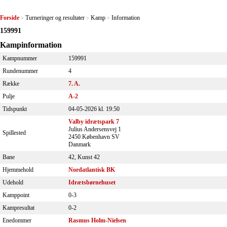
Forside
Turneringer og resultater
Kamp
Information
>
>
>
159991
Kampinformation
Kampnummer
159991
Rundenummer
4
Række
7. A.
Pulje
A-2
Tidspunkt
04-05-2026 kl. 19:50
Valby idrætspark 7
Julius Andersensvej 1
Spillested
2450 København SV
Danmark
Bane
42, Kunst 42
Hjemmehold
Nordatlantisk BK
Udehold
Idrætsbørnehuset
Kamppoint
0-3
Kampresultat
0-2
Enedommer
Rasmus Holm-Nielsen