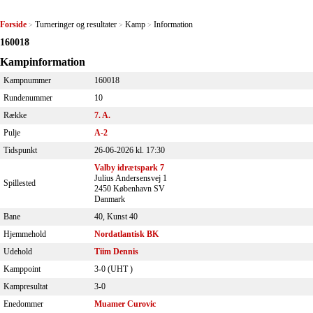
Forside
Turneringer og resultater
Kamp
Information
>
>
>
160018
Kampinformation
Kampnummer
160018
Rundenummer
10
Række
7. A.
Pulje
A-2
Tidspunkt
26-06-2026 kl. 17:30
Valby idrætspark 7
Julius Andersensvej 1
Spillested
2450 København SV
Danmark
Bane
40, Kunst 40
Hjemmehold
Nordatlantisk BK
Udehold
Tiim Dennis
Kamppoint
3-0 (
UHT
)
Kampresultat
3-0
Enedommer
Muamer Curovic