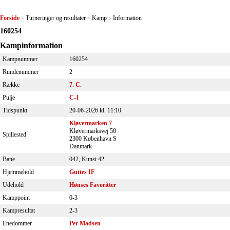
Forside
Turneringer og resultater
Kamp
Information
>
>
>
160254
Kampinformation
Kampnummer
160254
Rundenummer
2
Række
7. C.
Pulje
C-1
Tidspunkt
20-06-2026 kl. 11:10
Kløvermarken 7
Kløvermarksvej 50
Spillested
2300 København S
Danmark
Bane
042, Kunst 42
Hjemmehold
Guttes IF
Udehold
Hønses Favoritter
Kamppoint
0-3
Kampresultat
2-3
Enedommer
Per Madsen