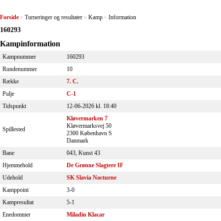
Forside
Turneringer og resultater
Kamp
Information
>
>
>
160293
Kampinformation
Kampnummer
160293
Rundenummer
10
Række
7. C.
Pulje
C-1
Tidspunkt
12-06-2026 kl. 18:40
Kløvermarken 7
Kløvermarksvej 50
Spillested
2300 København S
Danmark
Bane
043, Kunst 43
Hjemmehold
De Grønne Slagtere IF
Udehold
SK Slavia Nocturne
Kamppoint
3-0
Kampresultat
5-1
Enedommer
Miladin Klacar