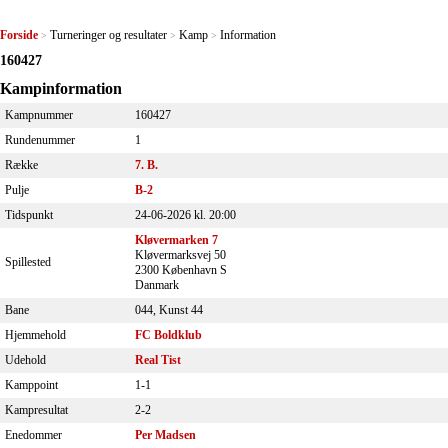
Forside
Turneringer og resultater
Kamp
Information
>
>
>
160427
Kampinformation
Kampnummer
160427
Rundenummer
1
Række
7. B.
Pulje
B-2
Tidspunkt
24-06-2026 kl. 20:00
Kløvermarken 7
Kløvermarksvej 50
Spillested
2300 København S
Danmark
Bane
044, Kunst 44
Hjemmehold
FC Boldklub
Udehold
Real Tist
Kamppoint
1-1
Kampresultat
2-2
Enedommer
Per Madsen