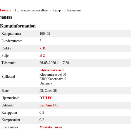
Forside
Turneringer og resultater
Kamp
Information
>
>
>
160455
Kampinformation
Kampnummer
160455
Rundenummer
7
Række
7. B.
Pulje
B-2
Tidspunkt
26-05-2026 kl. 17:30
Kløvermarken 7
Kløvermarksvej 50
Spillested
2300 København S
Danmark
Bane
58, Græs 58
Hjemmehold
DTH FC
Udehold
La Peña F.C.
Kamppoint
0-3
Kampresultat
0-2
Enedommer
Mustafa Turan