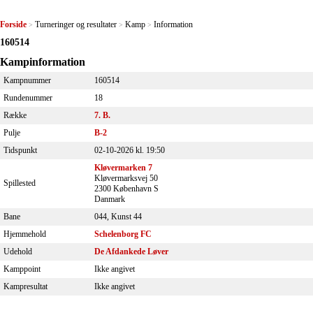
Forside
Turneringer og resultater
Kamp
Information
>
>
>
160514
Kampinformation
Kampnummer
160514
Rundenummer
18
Række
7. B.
Pulje
B-2
Tidspunkt
02-10-2026 kl. 19:50
Kløvermarken 7
Kløvermarksvej 50
Spillested
2300 København S
Danmark
Bane
044, Kunst 44
Hjemmehold
Schelenborg FC
Udehold
De Afdankede Løver
Kamppoint
Ikke angivet
Kampresultat
Ikke angivet