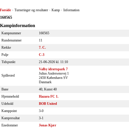
Forside
Turneringer og resultater
Kamp
Information
>
>
>
160565
Kampinformation
Kampnummer
160565
Rundenummer
11
Række
7. C.
Pulje
C-3
Tidspunkt
21-06-2026 kl. 11:10
Valby idrætspark 7
Julius Andersensvej 1
Spillested
2450 København SV
Danmark
Bane
40, Kunst 40
Hjemmehold
Hazara FC 1.
Udehold
BOB United
Kamppoint
3-0
Kampresultat
3-1
Enedommer
Jonas Kjær