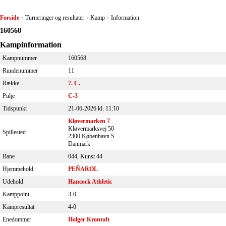
Forside
Turneringer og resultater
Kamp
Information
>
>
>
160568
Kampinformation
Kampnummer
160568
Rundenummer
11
Række
7. C.
Pulje
C-3
Tidspunkt
21-06-2026 kl. 11:10
Kløvermarken 7
Kløvermarksvej 50
Spillested
2300 København S
Danmark
Bane
044, Kunst 44
Hjemmehold
PEÑAROL
Udehold
Hancock Athletic
Kamppoint
3-0
Kampresultat
4-0
Enedommer
Holger Krontoft