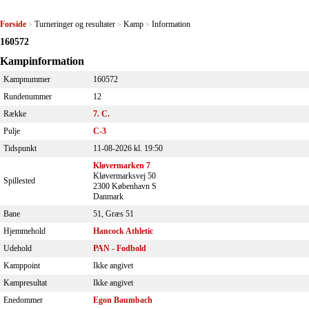
Forside
Turneringer og resultater
Kamp
Information
>
>
>
160572
Kampinformation
Kampnummer
160572
Rundenummer
12
Række
7. C.
Pulje
C-3
Tidspunkt
11-08-2026 kl. 19:50
Kløvermarken 7
Kløvermarksvej 50
Spillested
2300 København S
Danmark
Bane
51, Græs 51
Hjemmehold
Hancock Athletic
Udehold
PAN - Fodbold
Kamppoint
Ikke angivet
Kampresultat
Ikke angivet
Enedommer
Egon Baumbach