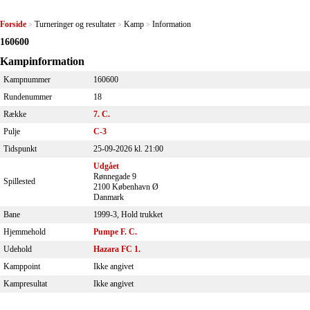
Forside
Turneringer og resultater
Kamp
Information
>
>
>
160600
Kampinformation
Kampnummer
160600
Rundenummer
18
Række
7. C.
Pulje
C-3
Tidspunkt
25-09-2026 kl. 21:00
Udgået
Rønnegade 9
Spillested
2100 København Ø
Danmark
Bane
1999-3, Hold trukket
Hjemmehold
Pumpe F. C.
Udehold
Hazara FC 1.
Kamppoint
Ikke angivet
Kampresultat
Ikke angivet