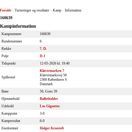
Forside
Turneringer og resultater
Kamp
Information
>
>
>
160639
Kampinformation
Kampnummer
160639
Rundenummer
6
Række
7. D.
Pulje
D-1
Tidspunkt
12-05-2026 kl. 19:40
Kløvermarken 7
Kløvermarksvej 50
Spillested
2300 København S
Danmark
Bane
59, Græs 59
Hjemmehold
Balletholdet
Udehold
Los Gigantos
Kamppoint
3-0
Kampresultat
6-0
Enedommer
Holger Krontoft