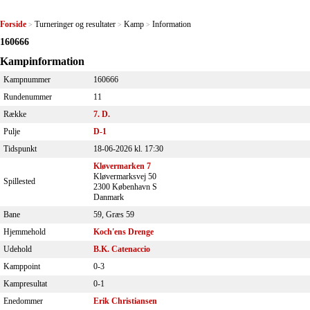
Forside
Turneringer og resultater
Kamp
Information
>
>
>
160666
Kampinformation
Kampnummer
160666
Rundenummer
11
Række
7. D.
Pulje
D-1
Tidspunkt
18-06-2026 kl. 17:30
Kløvermarken 7
Kløvermarksvej 50
Spillested
2300 København S
Danmark
Bane
59, Græs 59
Hjemmehold
Koch'ens Drenge
Udehold
B.K. Catenaccio
Kamppoint
0-3
Kampresultat
0-1
Enedommer
Erik Christiansen